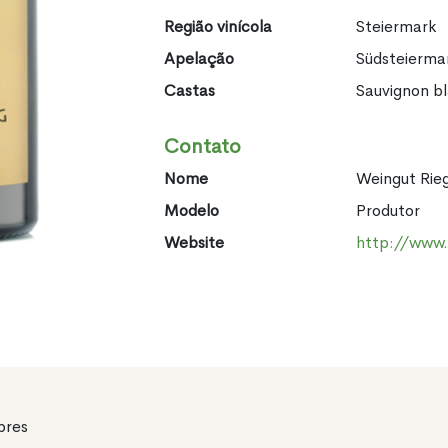
Região vinícola
Steiermark
Apelação
Südsteierma
Castas
Sauvignon b
Contato
Nome
Weingut Rie
Modelo
Produtor
Website
http://www.
pres