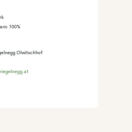
rk
lanc 100%
gelnegg Olwitschhof
riegelnegg.at