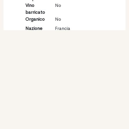
Vino
No
barricato
Organico
No
Nazione
Francia
Regione
Val de Loire
Denominazione
Touraine
Vitigno
Sauvignon blanc 100%
Contatto
Nome
Lionel Gosseaume
Tipologia
Produttore
Website
http://www.lionelgosseaume.fr