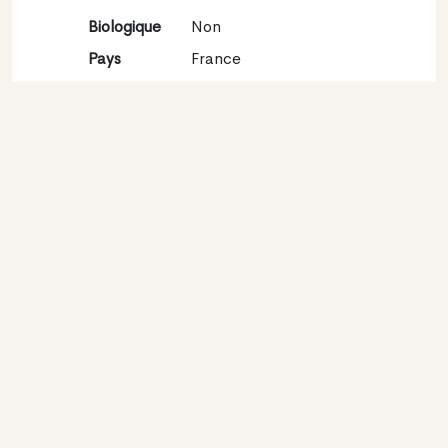
Biologique
Non
Pays
France
Région
Val de Loire
viticole
Appellation
Touraine
Encépagement
Sauvignon blanc 100%
Contact
Nom
Lionel Gosseaume
Type
Producteur
Website
http://www.lionelgosseaume.fr