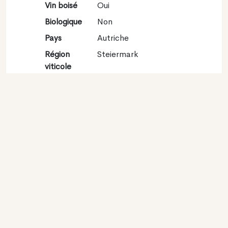
Vin boisé
Oui
Biologique
Non
Pays
Autriche
Région
Steiermark
viticole
Appellation
Südsteiermark
Encépagement
Sauvignon blanc 100%
Contact
Nom
Weingut
Felberjörgl/Temmel
Hans-Peter u. MB
Type
Producteur
Website
http://www.felberjoergl.at