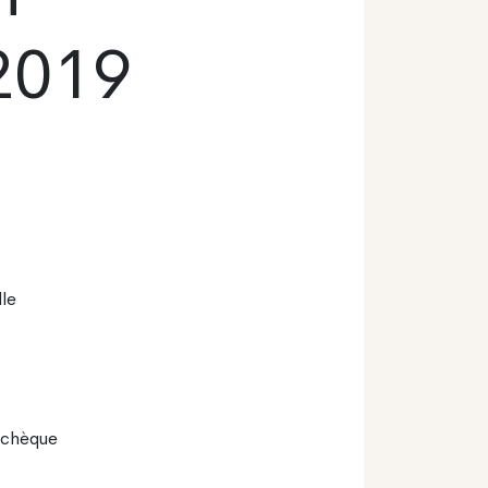
2019
lle
Tchèque