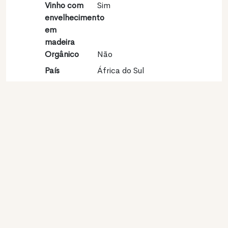
Vinho com
Sim
envelhecimento
em
madeira
Orgânico
Não
País
África do Sul
Região
Breede River Valley
vinícola
Apelação
Breedekloof
Castas
Sauvignon blanc 100%
Contato
Nome
Alvi's Drift Wines
Modelo
Produtor
Website
http://www.alvisdrift.co.za