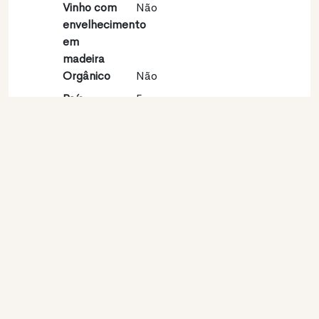
Vinho com
Não
envelhecimento
em
madeira
Orgânico
Não
País
França
Região
Val de Loire
vinícola
Apelação
Touraine
Castas
Sauvignon blanc 100%
Contato
Nome
SARL Villemaine
Modelo
Produtor
Website