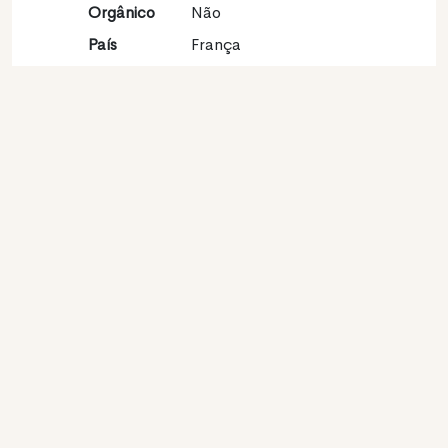
Orgânico
Não
País
França
Região
Val de Loire
vinícola
Apelação
Touraine
Castas
Sauvignon blanc 100%
Contato
Nome
Joel Delaunay
Modelo
Produtor
Website
http://www.joeldelaunay.com