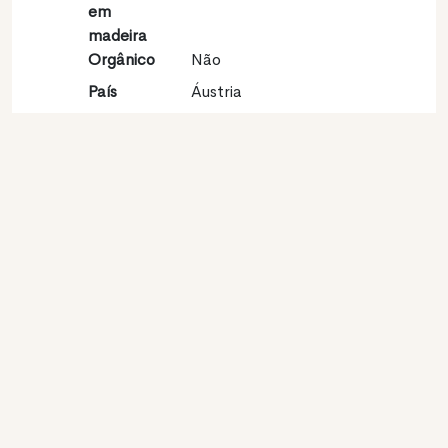
em
madeira
Orgânico
Não
País
Áustria
Região
Steiermark
vinícola
Apelação
Südsteiermark
Castas
Sauvignon blanc 100%
Contato
Nome
Weingut Daniel Jaunegg
Modelo
Produtor
Website
http://www.jaunegg.at