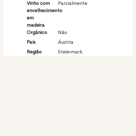
Vinho com
Parcialmente
envelhecimento
em
madeira
Orgânico
Não
País
Áustria
Região
Steiermark
vinícola
Apelação
Südsteiermark
Castas
Sauvignon blanc 100%
Contato
Nome
Weingut Wruss
Modelo
Produtor
Website
http://www.weingut-
wruss.at