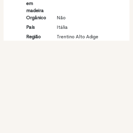
em
madeira
Orgânico
Não
País
Itália
Região
Trentino Alto Adige
vinícola
Apelação
Alto Adige Sauvignon
DOC
Castas
Sauvignon blanc 100%
Contato
Nome
Josef Brigl Srl
Modelo
Produtor
Website
http://brigl.com