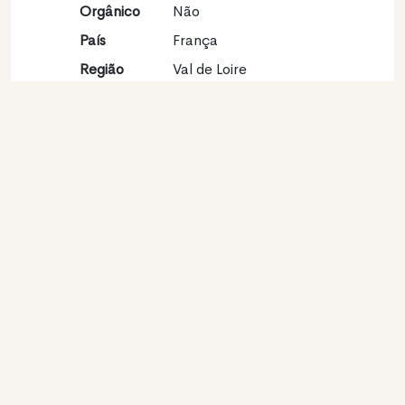
Orgânico
Não
País
França
Região
Val de Loire
vinícola
Apelação
Pouilly Fumé
Castas
Sauvignon blanc 100%
Contato
Nome
Bardin Cédrick
Modelo
Produtor
Website
http://www.domaine-
cedrick-bardin.fr