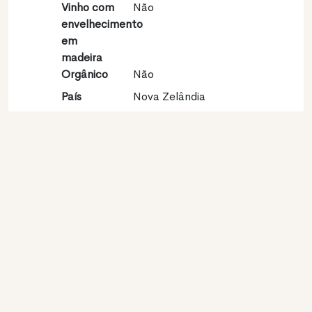
Vinho com
Não
envelhecimento
em
madeira
Orgânico
Não
País
Nova Zelândia
Região
South Island
vinícola
Apelação
Nelson
Castas
Sauvignon blanc 100%
Contato
Nome
Seifried
Modelo
Produtor
Website
http://www.seifried.co.nz