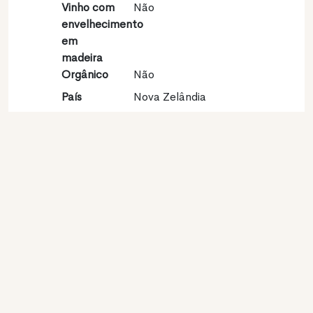
Vinho com
Não
envelhecimento
em
madeira
Orgânico
Não
País
Nova Zelândia
Região
South Island
vinícola
Apelação
Marlborough
Castas
Sauvignon blanc 100%
Contato
Nome
Misty Cove Wines
Modelo
Produtor
Website
http://www.mistycovewines.com