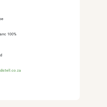
pe
lanc 100%
td
istell.co.za