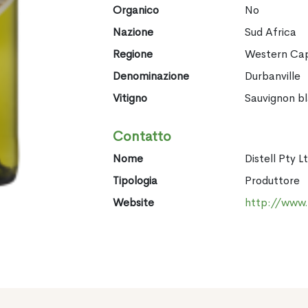
Organico
No
Nazione
Sud Africa
Regione
Western Ca
Denominazione
Durbanville
Vitigno
Sauvignon b
Contatto
Nome
Distell Pty L
Tipologia
Produttore
Website
http://www.d