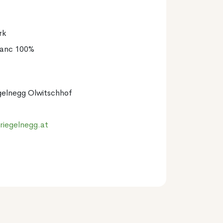
rk
lanc 100%
gelnegg Olwitschhof
riegelnegg.at