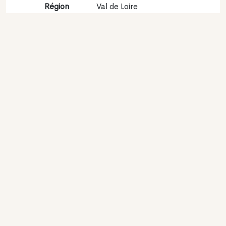
Région
Val de Loire
viticole
Appellation
Cheverny
Encépagement
Sauvignon blanc 86%,
Chardonnay 14%
Contact
Nom
Gl Delaille
Type
Producteur
Website
http://www.delaille.com