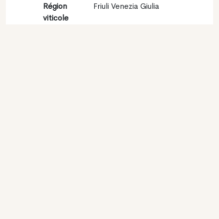
Région
Friuli Venezia Giulia
viticole
Appellation
Colli Orientali del Friuli
DOC
Encépagement
Sauvignon blanc 100%
Contact
Nom
Rocca Bernarda Sagrivit
SRL
Type
Producteur
Website
http://www.sagrivit.it