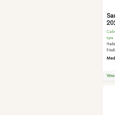
Sa
20
Cabe
spa
Itali
Friu
Meda
Vino