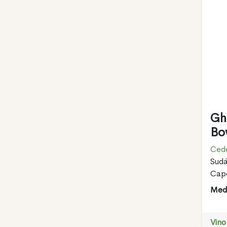
Gh
Bo
Cede
Sudá
Cap
Meda
Vino