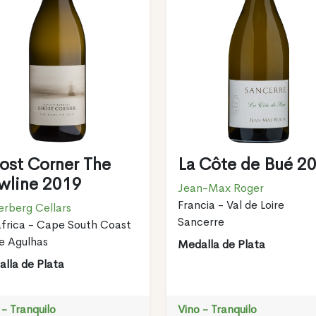
ost Corner The
La Côte de Bué 2
wline 2019
Jean-Max Roger
Francia - Val de Loire
rberg Cellars
Sancerre
frica - Cape South Coast
e Agulhas
Medalla de Plata
lla de Plata
 - Tranquilo
Vino - Tranquilo