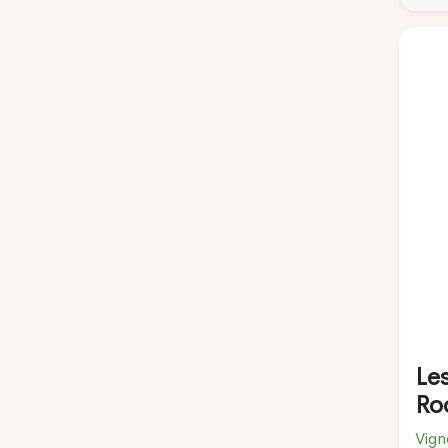
Le
Ro
Vign