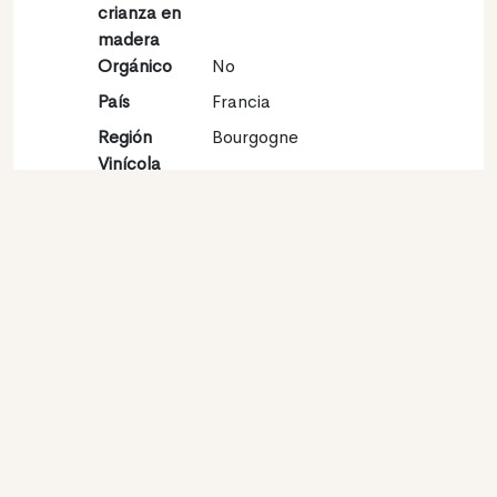
crianza en
madera
Orgánico
No
País
Francia
Región
Bourgogne
Vinícola
Denominación
Saint-Bris
de origen
Variedades
Sauvignon gris 100%
Contacto
Nombre
Earl Grivot Goisot
Tipo
Productor
Website
http://www.grivot-
goisot.com