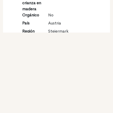
crianza en
madera
Orgánico
No
País
Austria
Región
Steiermark
Vinícola
Denominación
unknown
de origen
Variedades
Sauvignon blanc 100%
Contacto
Nombre
Weinhof Leitner
Tipo
Productor
Website
http://www.leitnerhof.at