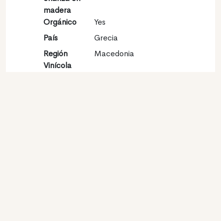
madera
Orgánico
Yes
País
Grecia
Región
Macedonia
Vinícola
Denominación
Regional Wine of Mt
de origen
Pangeo
Variedades
Sauvignon blanc 60%,
Assyrtiko 40%
Contacto
Nombre
Ktima Biblia Chora SA
Tipo
Productor
Website
http://www.bibliachora.gr