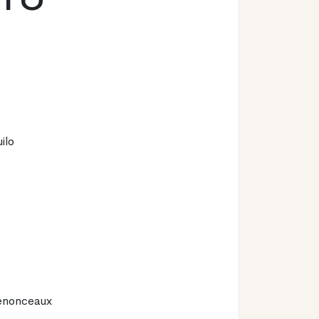
ilo
enonceaux