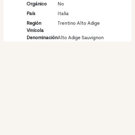
Orgánico
No
País
Italia
Región
Trentino Alto Adige
Vinícola
Denominación
Alto Adige Sauvignon
de origen
DOC
Variedades
Sauvignon blanc 100%
Contacto
Nombre
Erste+Neue
Tipo
Productor
Website
http://www.erste-
neue.it
http://www.kellereikaltern.com